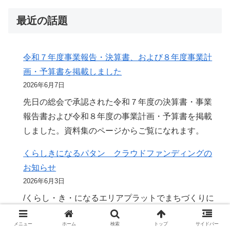
最近の話題
令和７年度事業報告・決算書、および８年度事業計
画・予算書を掲載しました
2026年6月7日
先日の総会で承認された令和７年度の決算書・事業
報告書および令和８年度の事業計画・予算書を掲載
しました。資料集のページからご覧になれます。
くらしきになるパタン クラウドファンディングの
お知らせ
2026年6月3日
/くらし・き・になるエリアプラットでまちづくりに
関する対話を長く続けてまいりました。昨年未来ビ
メニュー
ホーム
検索
トップ
サイドバー
ジョンを策定し、同時に倉敷のまちづくりを進める